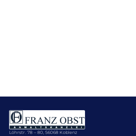
Löhrstr. 78 – 80, 56068 Koblenz